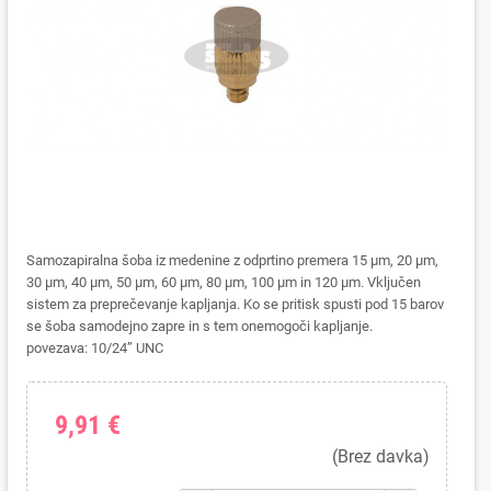
Samozapiralna šoba iz medenine z odprtino premera 15 μm, 20 μm,
30 μm, 40 μm, 50 μm, 60 μm, 80 μm, 100 μm in 120 μm. Vključen
sistem za preprečevanje kapljanja. Ko se pritisk spusti pod 15 barov
se šoba samodejno zapre in s tem onemogoči kapljanje.
povezava: 10/24” UNC
9,91 €
(Brez davka)