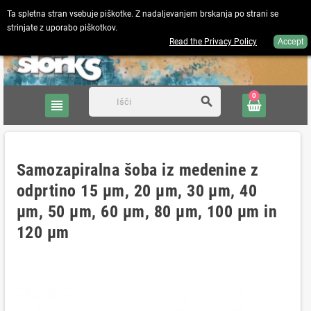
Ta spletna stran vsebuje piškotke. Z nadaljevanjem brskanja po strani se
strinjate z uporabo piškotkov.
Slovenščina
person
Prijava
Read the Privacy Policy
Accept
0
search
view_headline
Samozapiralna šoba iz medenine z
odprtino 15 μm, 20 μm, 30 μm, 40
μm, 50 μm, 60 μm, 80 μm, 100 μm in
120 μm