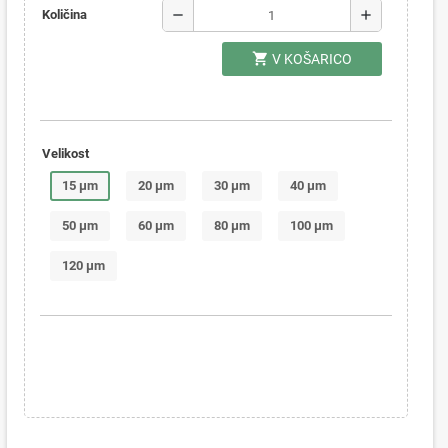
remove
add
Količina
shopping_cart
V KOŠARICO
Velikost
15 μm
20 μm
30 μm
40 μm
50 μm
60 μm
80 μm
100 μm
120 μm