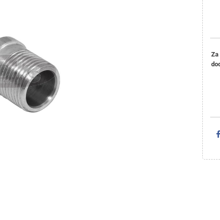
Za
do