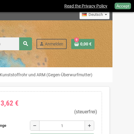
Read the Privacy Policy
Accept
Deutsch
0
search
person
Anmelden
0,00 €
-Kunststoffrohr und ARM (Gegen-Überwurfmutter)
13,62 €
(steuerfrei)
remove
add
nge