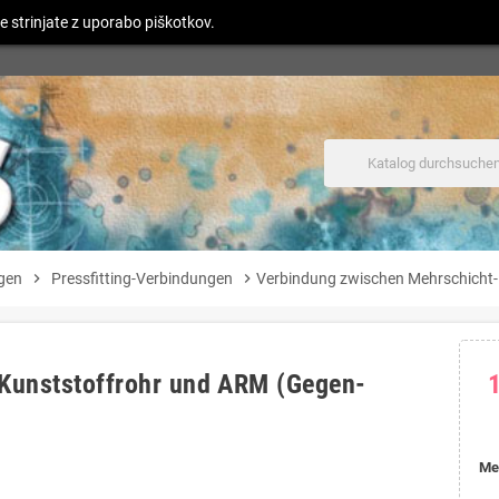
e strinjate z uporabo piškotkov.
gen
chevron_right
Pressfitting-Verbindungen
chevron_right
Verbindung zwischen Mehrschicht
Kunststoffrohr und ARM (Gegen-
Me