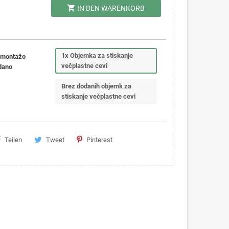
shopping_cart
IN DEN WARENKORB
1x Objemka za stiskanje
 montažo
večplastne cevi
dano
Brez dodanih objemk za
stiskanje večplastne cevi
Teilen
Tweet
Pinterest