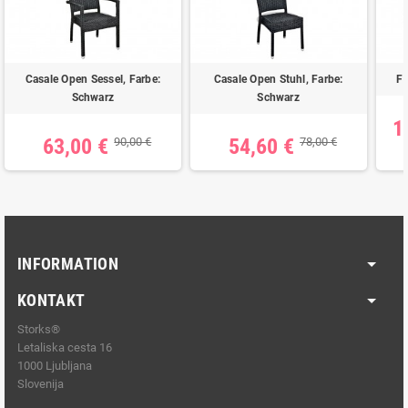
Casale Open Sessel, Farbe:
Casale Open Stuhl, Farbe:
Fr
Schwarz
Schwarz
1
63,00 €
54,60 €
90,00 €
78,00 €
INFORMATION
KONTAKT
Storks®
Letaliska cesta 16
1000 Ljubljana
Slovenija