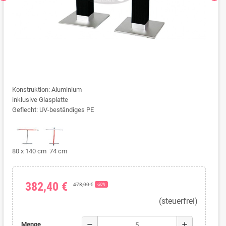
Konstruktion: Aluminium
inklusive Glasplatte
Geflecht: UV-beständiges PE
80 x 140 cm 74 cm
382,40 €
478,00 €
-20%
(steuerfrei)
remove
add
Menge