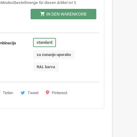
 Mindestbestellmenge für diesen Artikel ist 5.
shopping_cart
IN DEN WARENKORB
standard
mbinacija
za zunanjo uporabo
RAL barva
Teilen
Tweet
Pinterest