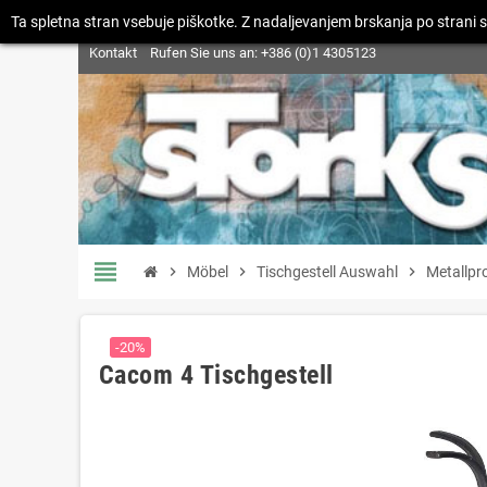
Ta spletna stran vsebuje piškotke. Z nadaljevanjem brskanja po strani s
Kontakt
Rufen Sie uns an:
+386 (0)1 4305123
view_headline
chevron_right
Möbel
chevron_right
Tischgestell Auswahl
chevron_right
Metallpr
-20%
Cacom 4 Tischgestell