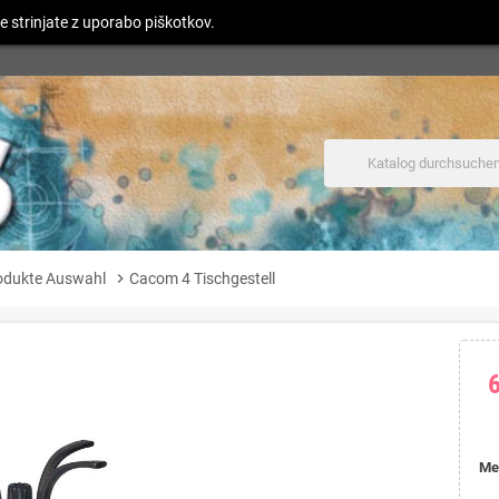
e strinjate z uporabo piškotkov.
odukte Auswahl
chevron_right
Cacom 4 Tischgestell
Me