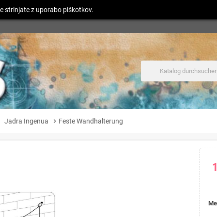
e strinjate z uporabo piškotkov.
ight
Jadra Ingenua
chevron_right
Feste Wandhalterung
Me