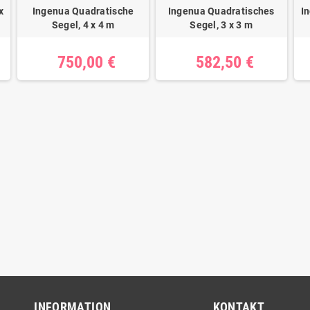
x
Ingenua Quadratische
Ingenua Quadratisches
I
Segel, 4 x 4 m
Segel, 3 x 3 m
750,00 €
582,50 €
INFORMATION
KONTAKT