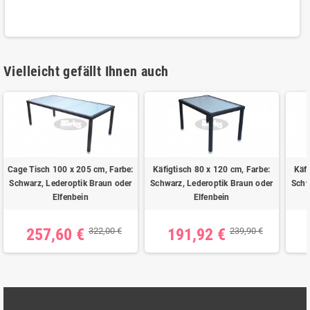
Vielleicht gefällt Ihnen auch
Cage Tisch 100 x 205 cm, Farbe:
Käfigtisch 80 x 120 cm, Farbe:
Käfi
Schwarz, Lederoptik Braun oder
Schwarz, Lederoptik Braun oder
Schw
Elfenbein
Elfenbein
257,60 €
191,92 €
322,00 €
239,90 €