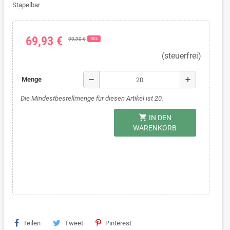
Stapelbar
69,93 €
99,90 €
-30%
(steuerfrei)
remove
add
Menge
Die Mindestbestellmenge für diesen Artikel ist 20.
shopping_cart
IN DEN
WARENKORB
Teilen
Tweet
Pinterest