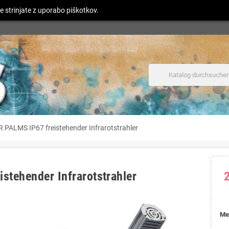
e strinjate z uporabo piškotkov.
ALMS IP67 freistehender Infrarotstrahler
tehender Infrarotstrahler
Me