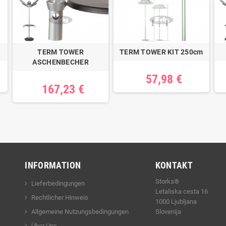
TERM TOWER
TERM TOWER KIT 250cm
ASCHENBECHER
57,98 €
167,23 €
INFORMATION
KONTAKT
Storks®
Lieferbedingungen
Letaliska cesta 16
Rechtlicher Hinweis
1000 Ljubljana
Allgemeine Nutzungsbedingungen
Slovenija
Über Uns