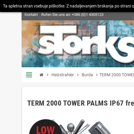
Ta spletna stran vsebuje piškotke. Z nadaljevanjem brskanja po strani s
Kontakt
Rufen Sie uns an:
+386 (0)1 4305123
view_headline
chevron_right
Heizstrahler
chevron_right
Burda
chevron_right
TERM 2000 TOWER P
TERM 2000 TOWER PALMS IP67 freis