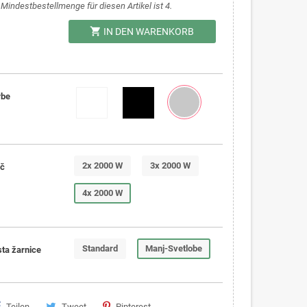
 Mindestbestellmenge für diesen Artikel ist 4.
shopping_cart
IN DEN WARENKORB
rbe
2x 2000 W
3x 2000 W
č
4x 2000 W
Standard
Manj-Svetlobe
sta žarnice
Teilen
Tweet
Pinterest