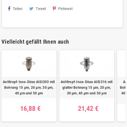
Teilen
Tweet
Pinterest
Vielleicht gefällt Ihnen auch
Antitropf-Inox-Düse AISI303 mit
Antitropf-Inox-Düse AISI316 mit
An
Bohrung 15 μm, 20 μm, 30 μm,
glatter Bohrung 15 μm, 20 μm,
Bohr
40 μm und 50 μm
30 μm, 40 μm und 50 μm
40 
16,88 €
21,42 €