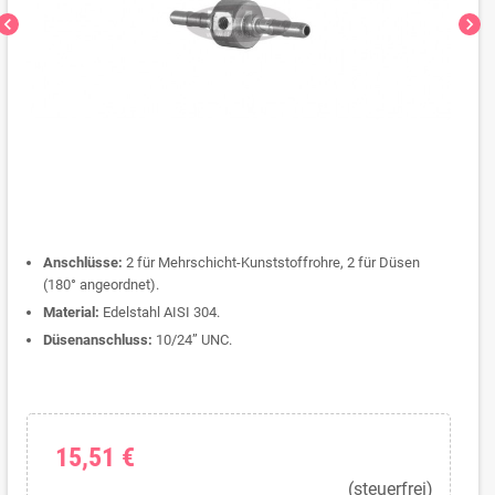
hevron_left
chevron_right
Anschlüsse:
2 für Mehrschicht-Kunststoffrohre, 2 für Düsen
(180° angeordnet).
Material:
Edelstahl AISI 304.
Düsenanschluss:
10/24” UNC.
15,51 €
(steuerfrei)