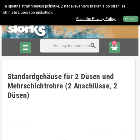
Ta spletna stran vsebuje piškotke. Z nadaljevanjem brskanja po strani se
strinjate z uporabo piškotkov.
Deutsch
person
Anmelden
Read the Privacy Policy
Accept
0
search
view_headline
Standardgehäuse für 2 Düsen und
Mehrschichtrohre (2 Anschlüsse, 2
Düsen)