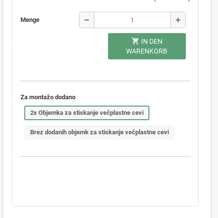
remove
add
Menge
shopping_cart
IN DEN
WARENKORB
Za montažo dodano
2x Objemka za stiskanje večplastne cevi
Brez dodanih objemk za stiskanje večplastne cevi