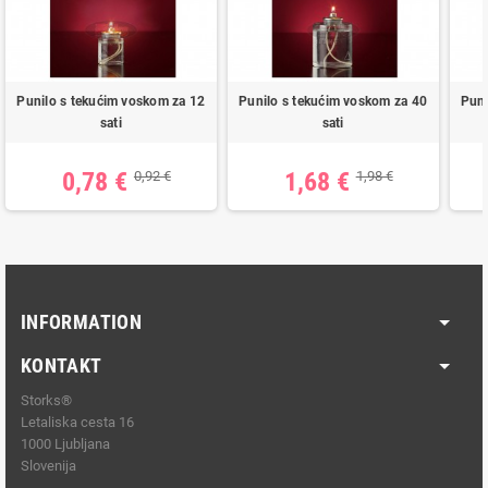
Punilo s tekućim voskom za 12
Punilo s tekućim voskom za 40
Puni
sati
sati
0,78 €
1,68 €
0,92 €
1,98 €
INFORMATION
KONTAKT
Storks®
Letaliska cesta 16
1000 Ljubljana
Slovenija