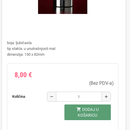
boja: ljubičasta
tip stakla: u unutrašnjosti mat
dimenzija: 150 x 82mm
8,00 €
(Bez PDV-a)
remove
add
Količina
shopping_cart
DODAJ U
KOŠARICU