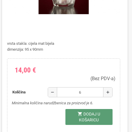
vrsta stakla: cijela mat bijela
dimenzija: 95 x 90mm
14,00 €
(Bez PDV-a)
remove
add
Količina
Minimalna količina narudžbenica za proizvod je 6.
shopping_cart
DODAJ U
KOŠARICU