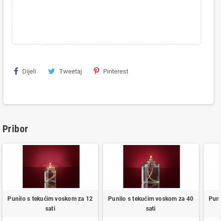
Dijeli
Tweetaj
Pinterest
Pribor
Punilo s tekućim voskom za 12
Punilo s tekućim voskom za 40
Puni
sati
sati