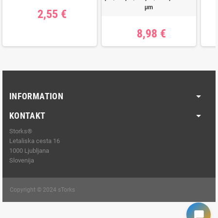
μm
2,55 €
8,98 €
INFORMATION
KONTAKT
Storks®
Letaliska cesta 16
1000 Ljubljana
Slovenija
Copyright © 2024 sTorks