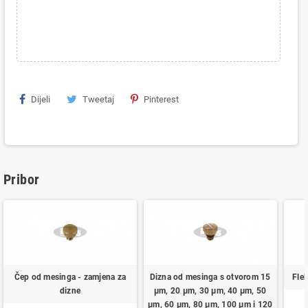
Dijeli
Tweetaj
Pinterest
Pribor
Čep od mesinga - zamjena za
Dizna od mesinga s otvorom 15
Flek
dizne
μm, 20 μm, 30 μm, 40 μm, 50
μm, 60 μm, 80 μm, 100 μm i 120