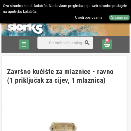
Ova stranica koristi kolačiće. Nastavkom pregledavanja web stranice pristajete
na upotrebu kolačića.
Hrvatski
person
Prijavite se
Uvjeti poslovanja
Slažem se
0
search
view_headline
Završno kućište za mlaznice - ravno
(1 priključak za cijev, 1 mlaznica)