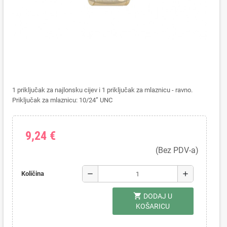
1 priključak za najlonsku cijev i 1 priključak za mlaznicu - ravno.
Priključak za mlaznicu: 10/24” UNC
9,24 €
(Bez PDV-a)
remove
add
Količina
shopping_cart
DODAJ U
KOŠARICU