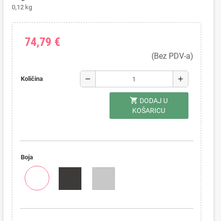
0,12 kg
74,79 €
(Bez PDV-a)
remove
add
Količina
shopping_cart
DODAJ U
KOŠARICU
Boja