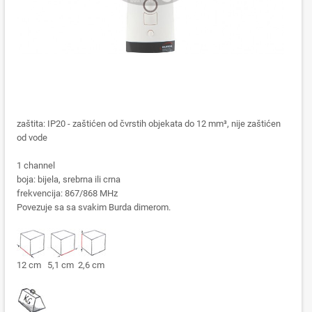
zaštita: IP20 - zaštićen od čvrstih objekata do 12 mm³, nije zaštićen
od vode
1 channel
boja: bijela, srebrna ili crna
frekvencija: 867/868 MHz
Povezuje sa sa svakim Burda dimerom.
12 cm 5,1 cm 2,6 cm