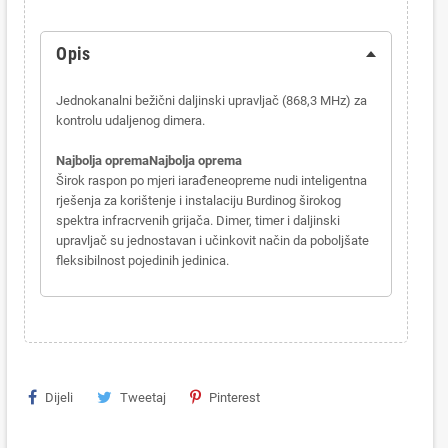
Opis
Jednokanalni bežični daljinski upravljač (868,3 MHz) za
kontrolu udaljenog dimera.
Najbolja oprema
Najbolja oprema
Širok raspon po mjeri iarađeneopreme nudi inteligentna
rješenja za korištenje i instalaciju Burdinog širokog
spektra infracrvenih grijača. Dimer, timer i daljinski
upravljač su jednostavan i učinkovit način da poboljšate
fleksibilnost pojedinih jedinica.
Dijeli
Tweetaj
Pinterest