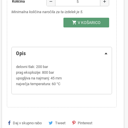
remove
add
Količina
Minimalna količina naročila za ta izdelek je 5.
shopping_cart
V KOŠARICO
Opis
delovni tlak: 200 bar
prag eksplozije: 800 bar
upogljiva na najmanj: 45 mm
največja temperatura: 60 °C
Daj v skupno rabo
Tweet
Pinterest