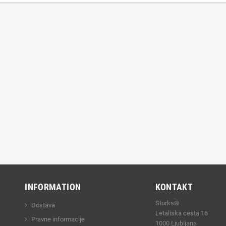
INFORMATION
KONTAKT
Storks®
Dostava
Letaliska cesta 16
Pravne informacije
1000 Ljubljana