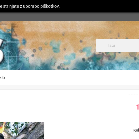
e strinjate z uporabo piškotkov.
klo
Kol