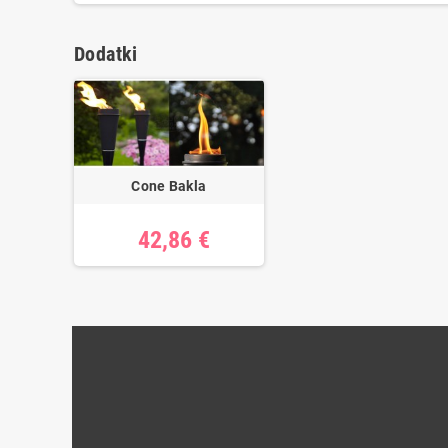
Dodatki
Cone Bakla
42,86 €