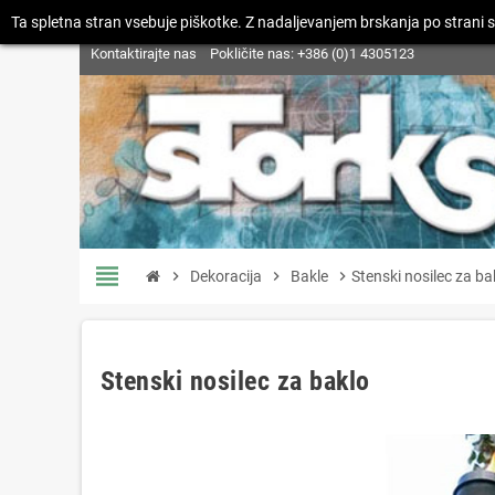
Ta spletna stran vsebuje piškotke. Z nadaljevanjem brskanja po strani s
Kontaktirajte nas
Pokličite nas:
+386 (0)1 4305123
view_headline
chevron_right
Dekoracija
chevron_right
Bakle
chevron_right
Stenski nosilec za ba
Stenski nosilec za baklo