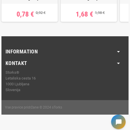
0,78 €
1,68 €
0,92 €
1,98 €
INFORMATION
KONTAKT
Storks®
Letaliska cesta 16
1000 Ljubljana
Slovenija
Vse pravice pridržane © 2024 sTorks