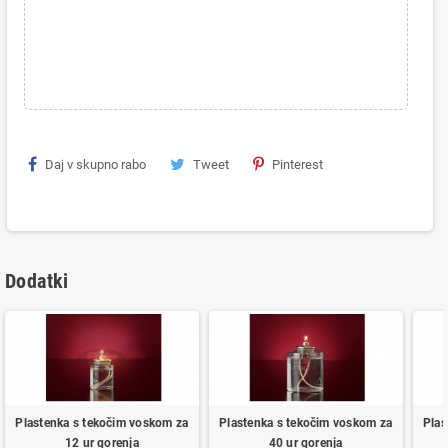
Daj v skupno rabo
Tweet
Pinterest
Dodatki
Plastenka s tekočim voskom za
Plastenka s tekočim voskom za
Plas
12 ur gorenja
40 ur gorenja