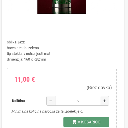
oblika: jazz
barva stekla: zelena
tip stekla: v notranjosti mat
dimenzija: 160 x R82mm
11,00 €
(Brez davka)
remove
add
Količina
Minimalna količina naročila za ta izdelek je 6.
shopping_cart
V KOŠARICO