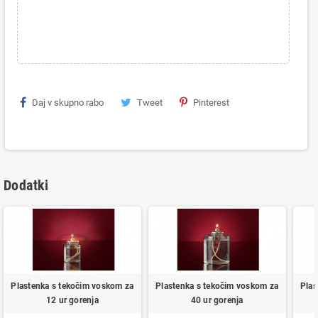
Daj v skupno rabo
Tweet
Pinterest
Dodatki
Plastenka s tekočim voskom za
Plastenka s tekočim voskom za
Plas
12 ur gorenja
40 ur gorenja