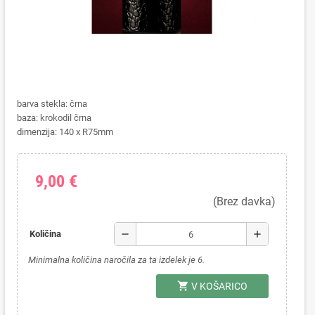
barva stekla: črna
baza: krokodil črna
dimenzija: 140 x R75mm
9,00 €
(Brez davka)
remove
add
Količina
Minimalna količina naročila za ta izdelek je 6.
shopping_cart
V KOŠARICO