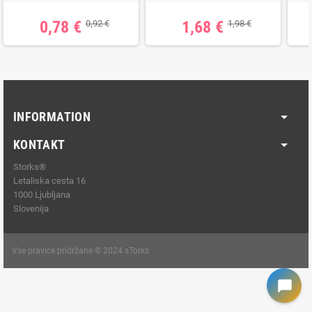
0,78 €
1,68 €
0,92 €
1,98 €
INFORMATION
KONTAKT
Storks®
Letaliska cesta 16
1000 Ljubljana
Slovenija
Vse pravice pridržane © 2024 sTorks