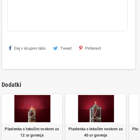
Daj v skupno rabo
Tweet
Pinterest
Dodatki
Plastenka s tekočim voskom za
Plastenka s tekočim voskom za
Plas
12 ur gorenja
40 ur gorenja