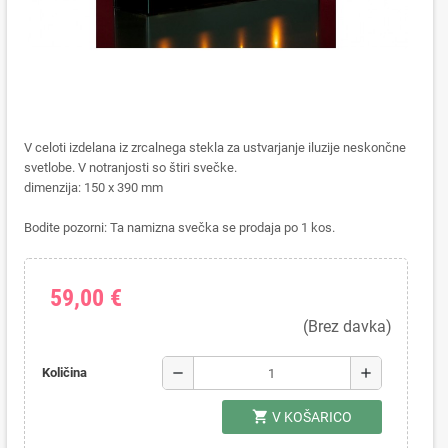
V celoti izdelana iz zrcalnega stekla za ustvarjanje iluzije neskončne
svetlobe. V notranjosti so štiri svečke.
dimenzija: 150 x 390 mm
Bodite pozorni: Ta namizna svečka se prodaja po 1 kos.
59,00 €
(Brez davka)
remove
add
Količina
shopping_cart
V KOŠARICO