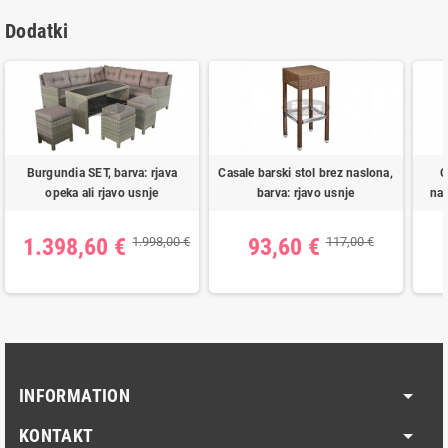
Dodatki
Burgundia SET, barva: rjava
Casale barski stol brez naslona,
C
opeka ali rjavo usnje
barva: rjavo usnje
nas
1.398,60 €
93,60 €
1.998,00 €
117,00 €
INFORMATION
KONTAKT