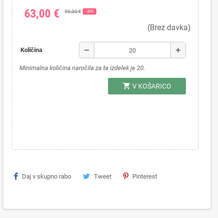
63,00 €
90,00 €
−30%
(Brez davka)
remove
add
Količina
Minimalna količina naročila za ta izdelek je 20.
shopping_cart
V KOŠARICO
Daj v skupno rabo
Tweet
Pinterest