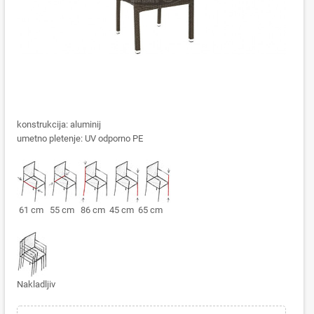
konstrukcija: aluminij
umetno pletenje: UV odporno PE
61 cm 55 cm 86 cm 45 cm 65 cm
Nakladljiv