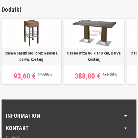
Dodatki
Casale barski stol brez naslona,
Casale miza 80 x 140 cm, barva:
Casa
barva: kostanj
kostanj
93,60 €
388,80 €
117,00 €
486,00 €
INFORMATION
KONTAKT
Storks®