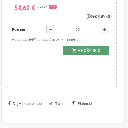
54,60 €
78,00 €
−30%
(Brez davka)
remove
add
Količina
Minimalna količina naročila za ta izdelek je 20.
shopping_cart
V KOŠARICO
Daj v skupno rabo
Tweet
Pinterest