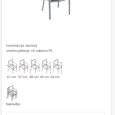
konstrukcija: aluminij
umetno pletenje: UV odporno PE
61 cm 57 cm 88 cm 45 cm 64 cm
Nakladljiv