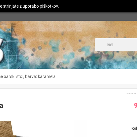
e strinjate z uporabo piškotkov.
e barski stol, barva: karamela
la
Kol