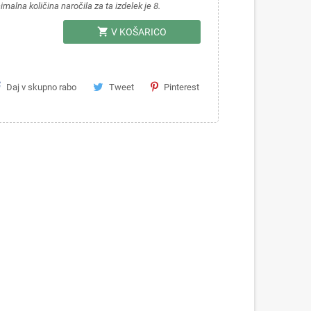
imalna količina naročila za ta izdelek je 8.
shopping_cart
V KOŠARICO
Daj v skupno rabo
Tweet
Pinterest