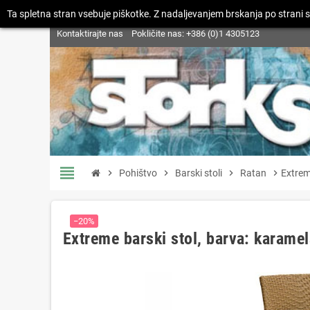
Ta spletna stran vsebuje piškotke. Z nadaljevanjem brskanja po strani s
Kontaktirajte nas
Pokličite nas:
+386 (0)1 4305123
view_headline
chevron_right
Pohištvo
chevron_right
Barski stoli
chevron_right
Ratan
chevron_right
Extrem
−20%
Extreme barski stol, barva: karame