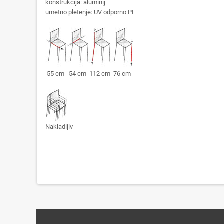
konstrukcija: aluminij
umetno pletenje: UV odporno PE
55 cm 54 cm 112 cm 76 cm
Nakladljiv