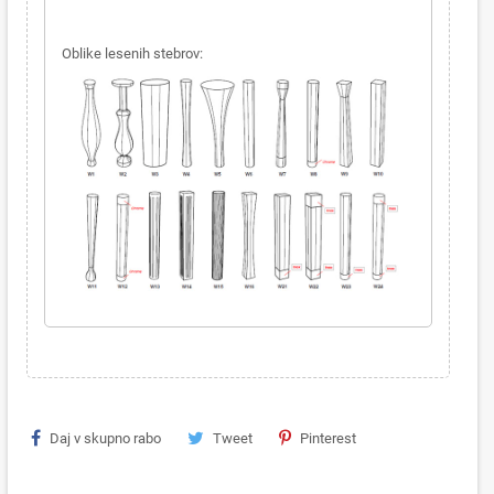
Oblike lesenih stebrov:
Daj v skupno rabo
Tweet
Pinterest