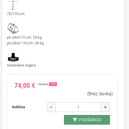
72/110 cm
pri višini 72 cm: 25 kg
pri višini 110 cm: 28 kg
nastavljive nogice
74,00 €
92,50 €
−20%
(Brez davka)
remove
add
Količina
shopping_cart
V KOŠARICO