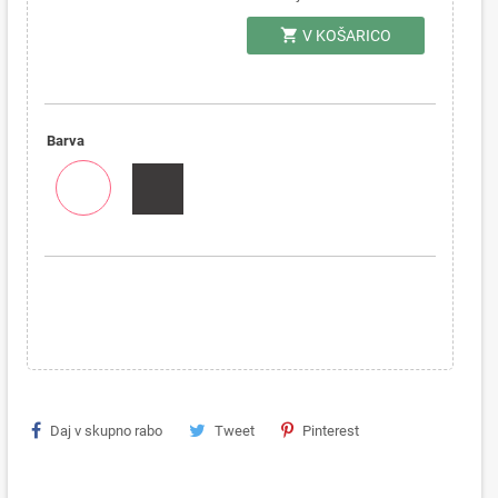
shopping_cart
V KOŠARICO
Barva
Daj v skupno rabo
Tweet
Pinterest