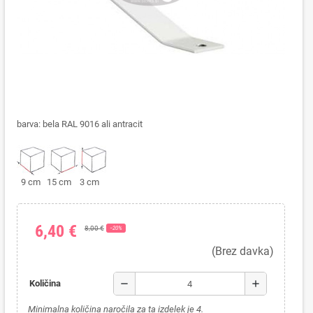
barva: bela RAL 9016 ali antracit
9 cm 15 cm 3 cm
6,40 €
8,00 €
−20%
(Brez davka)
remove
add
Količina
Minimalna količina naročila za ta izdelek je 4.