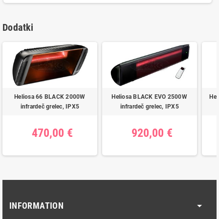
Dodatki
Heliosa 66 BLACK 2000W
Heliosa BLACK EVO 2500W
Hel
infrardeč grelec, IPX5
infrardeč grelec, IPX5
470,00 €
920,00 €
INFORMATION