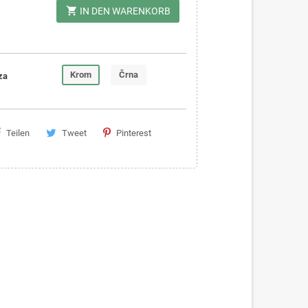
shopping_cart
IN DEN WARENKORB
Krom
Črna
za
Teilen
Tweet
Pinterest