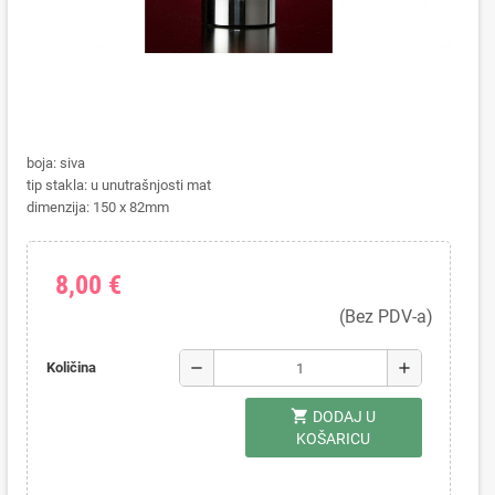
boja: siva
tip stakla: u unutrašnjosti mat
dimenzija: 150 x 82mm
8,00 €
(Bez PDV-a)
remove
add
Količina
shopping_cart
DODAJ U
KOŠARICU