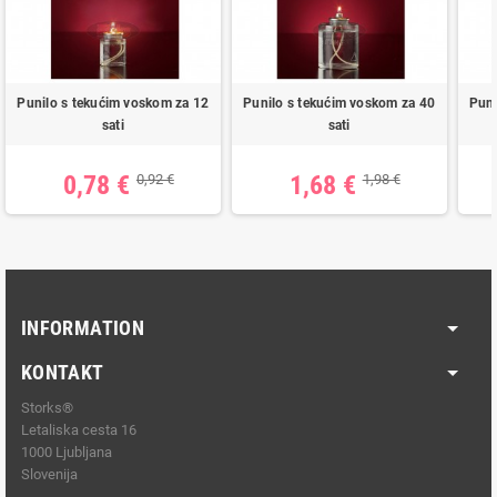
Punilo s tekućim voskom za 12
Punilo s tekućim voskom za 40
Puni
sati
sati
0,78 €
1,68 €
0,92 €
1,98 €
INFORMATION
KONTAKT
Storks®
Letaliska cesta 16
1000 Ljubljana
Slovenija