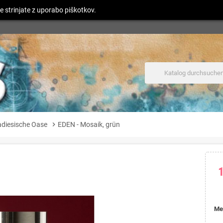
e strinjate z uporabo piškotkov.
adiesische Oase
chevron_right
EDEN - Mosaik, grün
Me