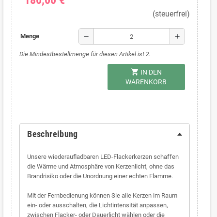
180,00 €
(steuerfrei)
remove
add
Menge
Die Mindestbestellmenge für diesen Artikel ist 2.
shopping_cart
IN DEN
WARENKORB
Beschreibung
Unsere wiederaufladbaren LED-Flackerkerzen schaffen
die Wärme und Atmosphäre von Kerzenlicht, ohne das
Brandrisiko oder die Unordnung einer echten Flamme.
Mit der Fernbedienung können Sie alle Kerzen im Raum
ein- oder ausschalten, die Lichtintensität anpassen,
zwischen Flacker- oder Dauerlicht wählen oder die