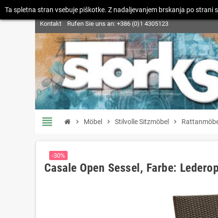
Ta spletna stran vsebuje piškotke. Z nadaljevanjem brskanja po strani s
Kontakt
Rufen Sie uns an:
+386 (0)1 4305123
view_headline
chevron_right
Möbel
chevron_right
Stilvolle Sitzmöbel
chevron_right
Rattanmöbel
-30%
Casale Open Sessel, Farbe: Lederop