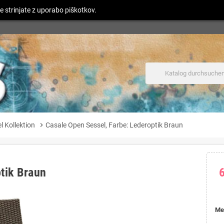
e strinjate z uporabo piškotkov.
 Kollektion
chevron_right
Casale Open Sessel, Farbe: Lederoptik Braun
tik Braun
Me