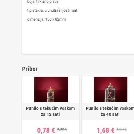
boja: tirkizno plava
tip stakla: u unutrašnjosti mat
dimenzija: 150 x 82mm
Pribor
Punilo s tekućim voskom
Punilo s tekućim vosko
za 12 sati
za 40 sati
0,78 €
1,68 €
0,92 €
1,98 €