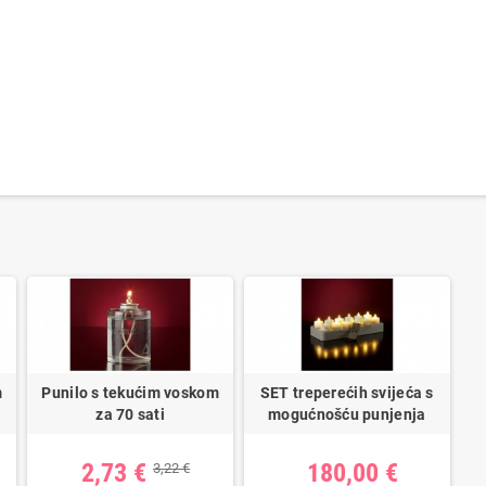
m
Punilo s tekućim voskom
SET treperećih svijeća s
za 70 sati
mogućnošću punjenja
2,73 €
180,00 €
3,22 €