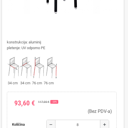
konstrukcija: aluminij
pletenje: UV odporno PE
34 cm 34 cm 76 cm 76 cm
93,60 €
117,00 €
−20%
(Bez PDV-a)
remove
add
Količina