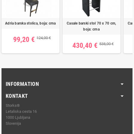
Adria barska stolica, boja: crna
Casale barski stol 70 x 70 cm,
Cas
boja: crna
99,20 €
124,00 €
430,40 €
538,00 €
INFORMATION
KONTAKT
Storks®
Letaliska cesta 16
1000 Ljubljana
Slovenija