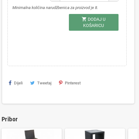
Minimalna količina narudžbenica za proizvod je 8.
shopping_cart
DODAJ U
KOŠARICU
Dijeli
Tweetaj
Pinterest
Pribor