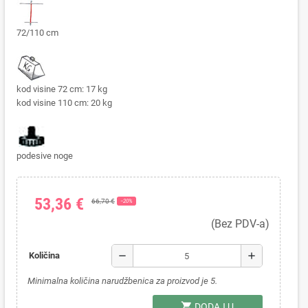
72/110 cm
kod visine 72 cm: 17 kg
kod visine 110 cm: 20 kg
podesive noge
53,36 €
66,70 €
−20%
(Bez PDV-a)
remove
add
Količina
Minimalna količina narudžbenica za proizvod je 5.
shopping_cart
DODAJ U