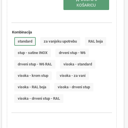
KOŠARICU
Kombinacija
standard
za vanjsku upotrebu
RAL boja
stup - satine INOX
drveni stup - W6
drveni stup - W6 RAL
visoka - standard
visoka - krom stup
visoka - za vani
visoka - RAL boja
visoka - drveni stup
visoka - drveni stup - RAL