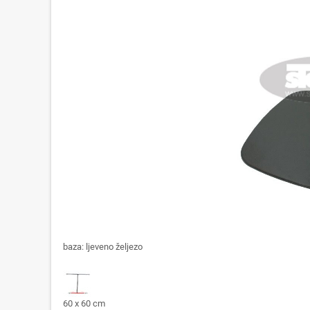
baza: ljeveno željezo
60 x 60 cm