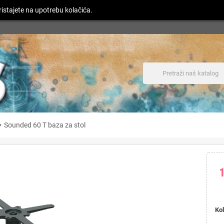
istajete na upotrebu kolačića.
n_right
Sounded 60 T baza za stol
Kol