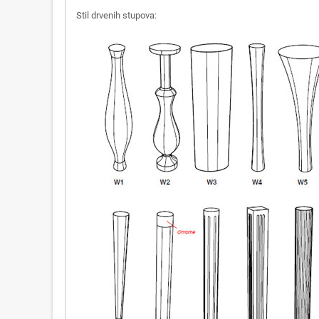
Stil drvenih stupova: