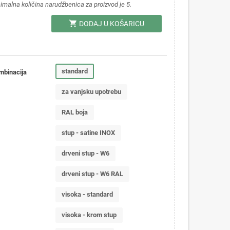
imalna količina narudžbenica za proizvod je 5.
shopping_cart
DODAJ U KOŠARICU
standard
mbinacija
za vanjsku upotrebu
RAL boja
stup - satine INOX
drveni stup - W6
drveni stup - W6 RAL
visoka - standard
visoka - krom stup