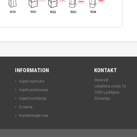
INFORMATION
KONTAKT
Storks®
Uvjeti isporuke
Letaliska cesta 16
Uvjeti poslovanja
1000 Ljubljana
Uvjeti korištenja
Slovenija
O nama
Kontaktirajte nas