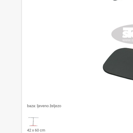
baza: ljeveno željezo
42 x 60 cm