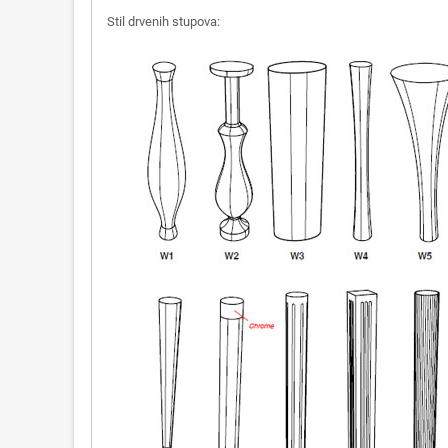
Stil drvenih stupova: