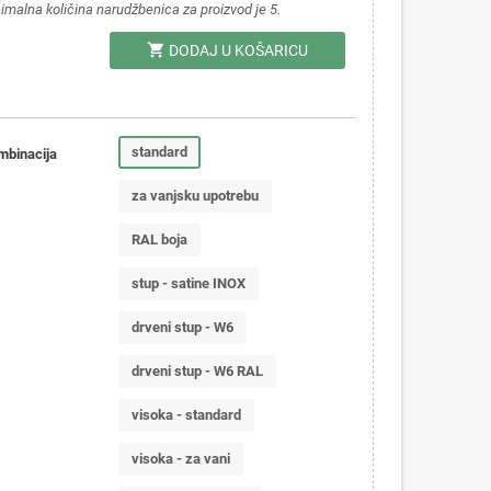
imalna količina narudžbenica za proizvod je 5.
shopping_cart
DODAJ U KOŠARICU
standard
mbinacija
za vanjsku upotrebu
RAL boja
stup - satine INOX
drveni stup - W6
drveni stup - W6 RAL
visoka - standard
visoka - za vani