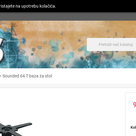
istajete na upotrebu kolačića.
n_right
Sounded 64 T baza za stol
Kol