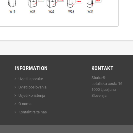
INFORMATION
KONTAKT
Storks®
Uvjeti isporuke
Letaliska cesta 16
Uvjeti poslovanja
1000 Ljubljana
Uvjeti korištenja
Slovenija
O nama
Kontaktirajte nas