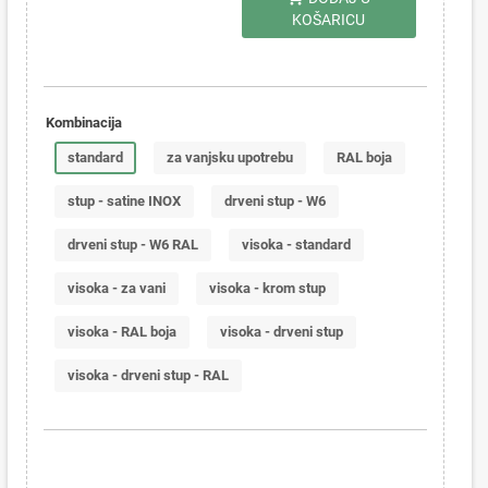
KOŠARICU
Kombinacija
standard
za vanjsku upotrebu
RAL boja
stup - satine INOX
drveni stup - W6
drveni stup - W6 RAL
visoka - standard
visoka - za vani
visoka - krom stup
visoka - RAL boja
visoka - drveni stup
visoka - drveni stup - RAL