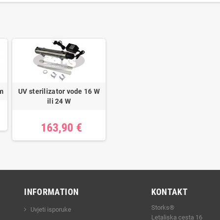
µm
UV sterilizator vode 16 W
ili 24 W
163,90 €
INFORMATION
KONTAKT
Storks®
Uvjeti isporuke
Letaliska cesta 16