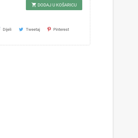
shopping_cart
DODAJ U KOŠARICU
Dijeli
Tweetaj
Pinterest