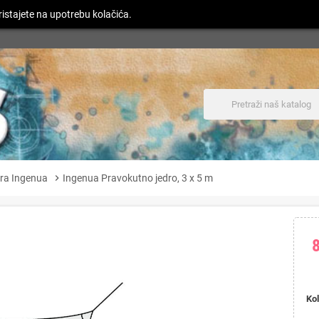
istajete na upotrebu kolačića.
ra Ingenua
chevron_right
Ingenua Pravokutno jedro, 3 x 5 m
Kol