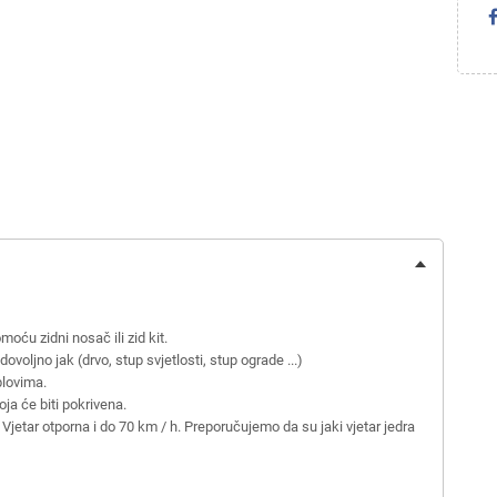
oću zidni nosač ili zid kit.
dovoljno jak (drvo, stup svjetlosti, stup ograde ...)
ablovima.
oja će biti pokrivena.
jetar otporna i do 70 km / h. Preporučujemo da su jaki vjetar jedra