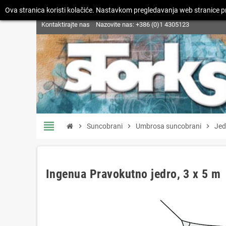
Ova stranica koristi kolačiće. Nastavkom pregledavanja web stranice pr
Kontaktirajte nas
Nazovite nas:
+386 (0)1 4305123
view_headline
chevron_right
Suncobrani
chevron_right
Umbrosa suncobrani
chevron_right
Jed
Ingenua Pravokutno jedro, 3 x 5 m