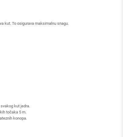
ljava kut. To osigurava maksimalnu snagu.
 svakog kut jedra.
skih točaka 5 m.
zateznih konopa.