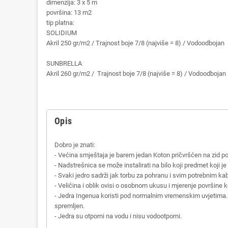
dimenzija: 3 x 5 m
površina: 13 m2
tip platna:
SOLIDIUM
Akril 250 gr/m2 / Trajnost boje 7/8 (najviše = 8) / Vodoodbojan
SUNBRELLA
Akril 260 gr/m2 / Trajnost boje 7/8 (najviše = 8) / Vodoodbojan
Opis
Dobro je znati:
- Većina smještaja je barem jedan Koton pričvršćen na zid pom
- Nadstrešnica se može instalirati na bilo koji predmet koji je 
- Svaki jedro sadrži jak torbu za pohranu i svim potrebnim k
- Veličina i oblik ovisi o osobnom ukusu i mjerenje površine k
- Jedra Ingenua koristi pod normalnim vremenskim uvjetima. V
spremljen.
- Jedra su otporni na vodu i nisu vodootporni.