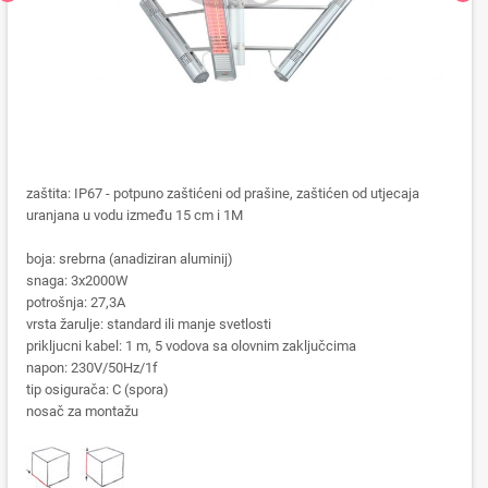
zaštita: IP67 - potpuno zaštićeni od prašine, zaštićen od utjecaja
uranjana u vodu između 15 cm i 1M
boja: srebrna (anadiziran aluminij)
snaga: 3x2000W
potrošnja: 27,3A
vrsta žarulje: standard ili manje svetlosti
prikljucni kabel: 1 m, 5 vodova sa olovnim zaključcima
napon: 230V/50Hz/1f
tip osigurača: C (spora)
nosač za montažu