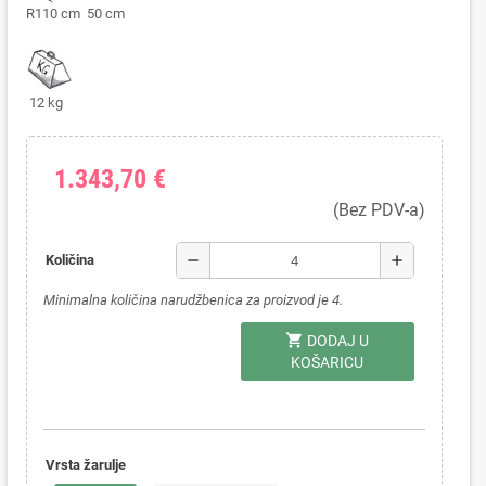
R110 cm 50 cm
12 kg
1.343,70 €
(Bez PDV-a)
remove
add
Količina
Minimalna količina narudžbenica za proizvod je 4.
shopping_cart
DODAJ U
KOŠARICU
Vrsta žarulje