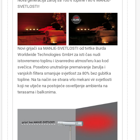
Nova generacija žarulj sa 100% topline i 80% MANJE-
SVETLOSTI!
Novi grijači sa MANJE-SVETLOSTI od tvrtke Burda
Worldwide Technologies GmbH za isti čas nudi
istovremeno toplinu i izvanredno atmosferu kao kod
svečica. Posebno unutrašnje premaivanje žarulja i
vanjskih filtera smanjuje svjetlost za 80% bez gubitka
topline. Na ta način se stvara vrlo mekani vir svjetlosti
koji ne utječe na postojeće osvetljenje ambienta na
terasama i balkonima.