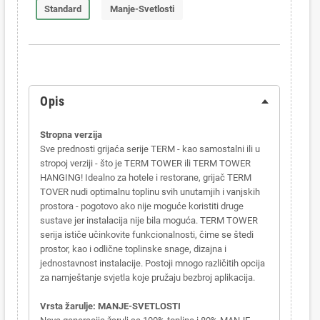
Standard
Manje-Svetlosti
Opis
Stropna verzija
Sve prednosti grijaća serije TERM - kao samostalni ili u
stropoj verziji - što je TERM TOWER ili TERM TOWER
HANGING! Idealno za hotele i restorane, grijač TERM
TOVER nudi optimalnu toplinu svih unutarnjih i vanjskih
prostora - pogotovo ako nije moguće koristiti druge
sustave jer instalacija nije bila moguća. TERM TOWER
serija ističe učinkovite funkcionalnosti, čime se štedi
prostor, kao i odlične toplinske snage, dizajna i
jednostavnost instalacije. Postoji mnogo različitih opcija
za namještanje svjetla koje pružaju bezbroj aplikacija.
Vrsta žarulje: MANJE-SVETLOSTI