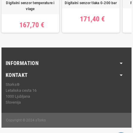
Digitalni senzor temperature i
Digitalni senzor tlaka 0-200 bar
F
vlage
171,40 €
167,70 €
INFORMATION
KONTAKT
Storks®
Letaliska cesta 16
1000 Ljubljana
Slovenija
Copyright © 2024 sTorks