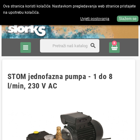
Ova stranica koristi kolačiće. Nastavkom pregledavanja web stranice pristajete
na upotrebu kolačića.
Hrvatski
person
Prijavite se
Uvjeti poslovanja
Slažem se
0
search
view_headline
STOM jednofazna pumpa - 1 do 8
l/min, 230 V AC