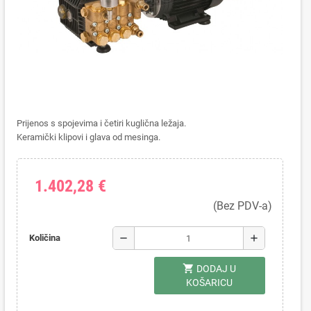
Prijenos s spojevima i četiri kuglična ležaja.
Keramički klipovi i glava od mesinga.
1.402,28 €
(Bez PDV-a)
remove
add
Količina
shopping_cart
DODAJ U
KOŠARICU