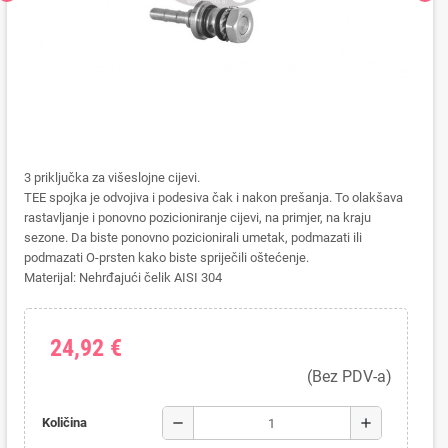
3 priključka za višeslojne cijevi.
TEE spojka je odvojiva i podesiva čak i nakon prešanja. To olakšava
rastavljanje i ponovno pozicioniranje cijevi, na primjer, na kraju
sezone. Da biste ponovno pozicionirali umetak, podmazati ili
podmazati O-prsten kako biste spriječili oštećenje.
Materijal: Nehrđajući čelik AISI 304
24,92 €
(Bez PDV-a)
remove
add
Količina