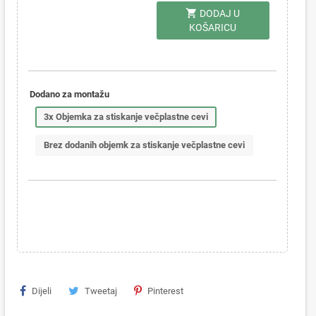
shopping_cart
DODAJ U
KOŠARICU
Dodano za montažu
3x Objemka za stiskanje večplastne cevi
Brez dodanih objemk za stiskanje večplastne cevi
Dijeli
Tweetaj
Pinterest