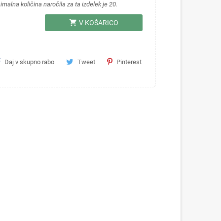
imalna količina naročila za ta izdelek je 20.
shopping_cart
V KOŠARICO
Daj v skupno rabo
Tweet
Pinterest