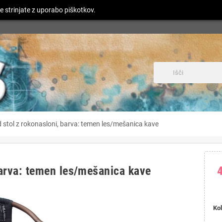
e strinjate z uporabo piškotkov.
 stol z rokonasloni, barva: temen les/mešanica kave
barva: temen les/mešanica kave
Kol