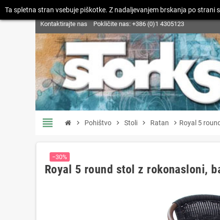
Ta spletna stran vsebuje piškotke. Z nadaljevanjem brskanja po strani s
Kontaktirajte nas
Pokličite nas:
+386 (0)1 4305123
view_headline
chevron_right
Pohištvo
chevron_right
Stoli
chevron_right
Ratan
chevron_right
Royal 5 round
−30%
Royal 5 round stol z rokonasloni, 