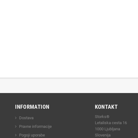
INFORMATION
KONTAKT
Storks®
Dostava
Letaliska cesta 16
Pravne informacije
1000 Ljubljana
Pogoji uporabe
Slovenija