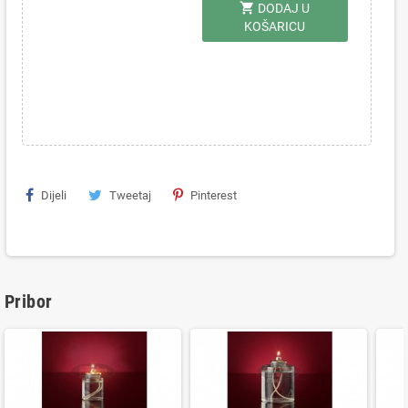
shopping_cart
DODAJ U
KOŠARICU
Dijeli
Tweetaj
Pinterest
Pribor