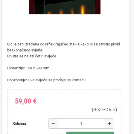
U cijelosti izrađena od reflekirajučeg stakla
kako bi se stvorio
privid
beskonačnog
svjetla
.
Unutra se nalazi četiri svijeće.
Dimenzije
:
150
x
390
mm
Upozorenje: Ova svijeća se prodaje po komadu.
59,00 €
(Bez PDV-a)
remove
add
Količina