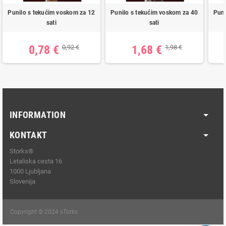
Punilo s tekućim voskom za 12
Punilo s tekućim voskom za 40
Puni
sati
sati
0,78 €
1,68 €
0,92 €
1,98 €
INFORMATION
KONTAKT
Storks®
Letaliska cesta 16
1000 Ljubljana
Slovenija
Copyright © 2024 sTorks